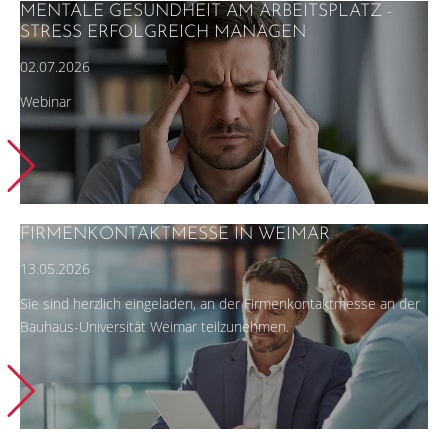
MENTALE GESUNDHEIT AM ARBEITSPLATZ -
STRESS ERFOLGREICH MANAGEN
02.07.2026
Webinar
FIRMENKONTAKTMESSE IN WEIMAR
13.05.2026
Sie sind herzlich eingeladen, an der Firmenkontaktmesse an der
Bauhaus-Universität Weimar teilzunehmen.