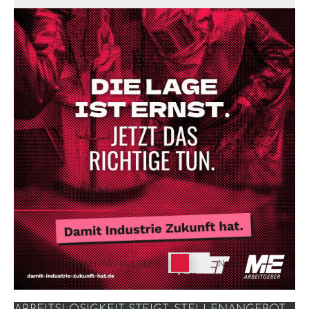
NEUIGKEITEN
Schalter
Medieninformationen
News
Neuigkeiten