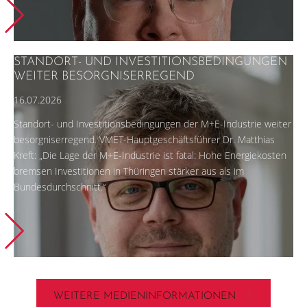
STANDORT- UND INVESTITIONSBEDINGUNGEN
WEITER BESORGNISERREGEND
16.07.2026
Standort- und Investitionsbedingungen der M+E-Industrie weiter
besorgniserregend. VMET-Hauptgeschäftsführer Dr. Matthias
Kreft: „Die Lage der M+E-Industrie ist fatal: Hohe Energiekosten
bremsen Investitionen in Thüringen stärker aus als im
Bundesdurchschnitt.“
WEITERE MEDIENINFORMATIONEN