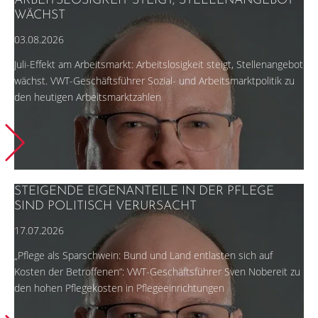
ARBEITSLOSIGKEIT STEIGT, STELLENANGEBOT
WÄCHST
03.08.2026
Juli-Effekt am Arbeitsmarkt: Arbeitslosigkeit steigt, Stellenangebot
wächst. VWT-Geschäftsführer Sozial- und Arbeitsmarktpolitik zu
den heutigen Arbeitsmarktzahlen
STEIGENDE EIGENANTEILE IN DER PFLEGE
SIND POLITISCH VERURSACHT
17.07.2026
„Pflege als Sparschwein: Bund und Land entlasten sich auf
Kosten der Betroffenen“: VWT-Geschäftsführer Sven Nobereit zu
den hohen Pflegekosten in Pflegeeinrichtungen