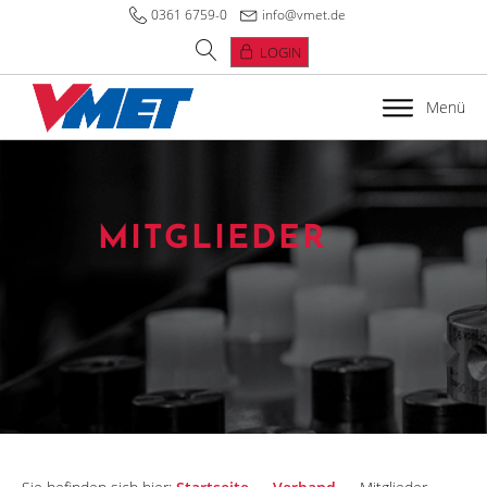
0361 6759-0
info@vmet.de
LOGIN
Menü
MITGLIEDER