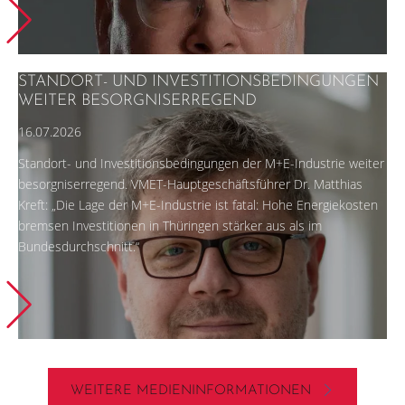
STANDORT- UND INVESTITIONSBEDINGUNGEN
WEITER BESORGNISERREGEND
16.07.2026
Standort- und Investitionsbedingungen der M+E-Industrie weiter
besorgniserregend. VMET-Hauptgeschäftsführer Dr. Matthias
Kreft: „Die Lage der M+E-Industrie ist fatal: Hohe Energiekosten
bremsen Investitionen in Thüringen stärker aus als im
Bundesdurchschnitt.“
WEITERE MEDIENINFORMATIONEN