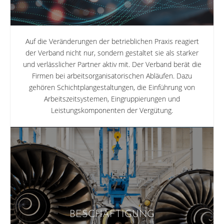
Auf die Veränderungen der betrieblichen Praxis reagiert
der Verband nicht nur, sondern gestaltet sie als starker
und verlässlicher Partner aktiv mit. Der Verband berät die
Firmen bei arbeitsorganisatorischen Abläufen. Dazu
gehören Schichtplangestaltungen, die Einführung von
Arbeitszeitsystemen, Eingruppierungen und
Leistungskomponenten der Vergütung.
BESCHÄFTIGUNG