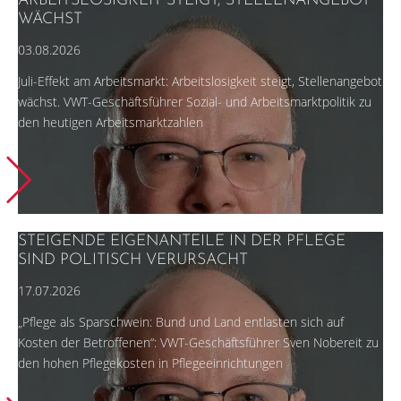
ARBEITSLOSIGKEIT STEIGT, STELLENANGEBOT
WÄCHST
03.08.2026
Juli-Effekt am Arbeitsmarkt: Arbeitslosigkeit steigt, Stellenangebot
wächst. VWT-Geschäftsführer Sozial- und Arbeitsmarktpolitik zu
den heutigen Arbeitsmarktzahlen
STEIGENDE EIGENANTEILE IN DER PFLEGE
SIND POLITISCH VERURSACHT
17.07.2026
„Pflege als Sparschwein: Bund und Land entlasten sich auf
Kosten der Betroffenen“: VWT-Geschäftsführer Sven Nobereit zu
den hohen Pflegekosten in Pflegeeinrichtungen