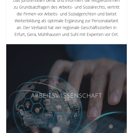
Das Juristenteam berät und informiert die Mitgliedsfirmen
zu Grundsatzfragen des Arbeits- und Sozialrechts, vertritt
die Firmen vor Arbeits- und Sozialgerichten und bietet
Weiterbildung als optimale Ergänzung zur Personalarbeit
an. Der Verband hat vier regionale Geschäftsstellen in
Erfurt, Gera, Mühlhausen und Suhl mit Experten vor Ort.
ARBEITSWISSENSCHAFT