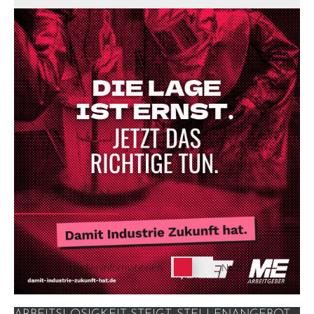
NEUIGKEITEN
Schalter
Medieninformationen
News
Neuigkeiten