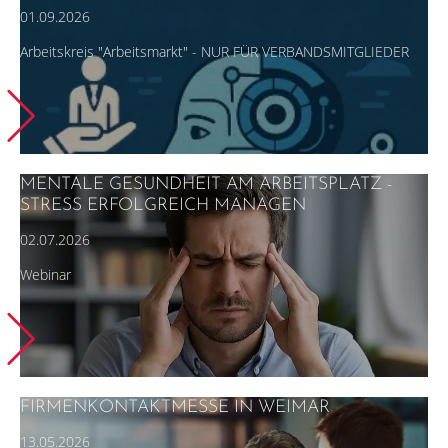
01.09.2026
Arbeitskreis "Arbeitsmarkt" - NUR FÜR VERBANDSMITGLIEDER
MENTALE GESUNDHEIT AM ARBEITSPLATZ -
STRESS ERFOLGREICH MANAGEN
02.07.2026
Webinar
FIRMENKONTAKTMESSE IN WEIMAR
13.05.2026