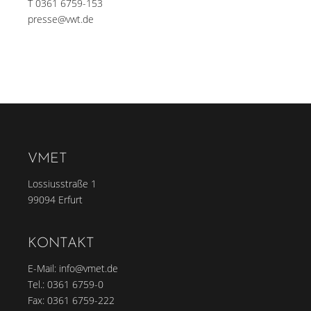
T 0361 6759-153
presse@vwt.de
VMET
Lossiusstraße 1
99094 Erfurt
KONTAKT
E-Mail:
info@vmet.de
Tel.:
0361 6759-0
Fax: 0361 6759-222