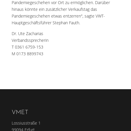
Pandemiegeschehen vor Ort zu ermöglichen. Darüber
hinaus könnte ein zusätzlicher Verkaufstag das
Pandemiegeschehen etwas entzerren", sagte VWT-
Hauptgeschäftsführer Stephan Fauth.
Dr. Ute Zacharias
Verbandssprecherin
T 0361 6759-153
M 0173 8899743
VMET
Lossiusstraße 1
99094 Erfurt