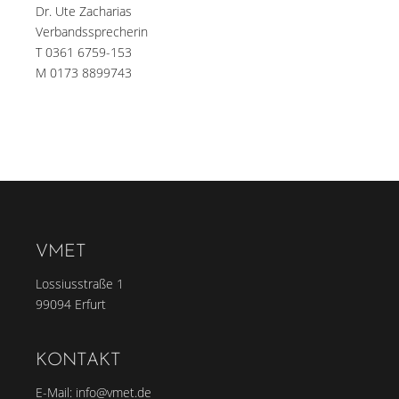
Dr. Ute Zacharias
Verbandssprecherin
T 0361 6759-153
M 0173 8899743
VMET
Lossiusstraße 1
99094 Erfurt
KONTAKT
E-Mail:
info@vmet.de