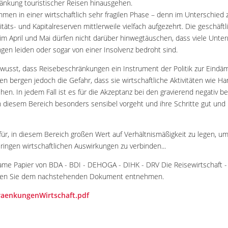
ränkung touristischer Reisen hinausgehen.
ehmen in einer wirtschaftlich sehr fragilen Phase – denn im Unterschied
itäts- und Kapitalreserven mittlerweile vielfach aufgezehrt. Die geschäf
 im April und Mai dürfen nicht darüber hinwegtäuschen, dass viele Unt
en leiden oder sogar von einer Insolvenz bedroht sind.
 bewusst, dass Reisebeschränkungen ein Instrument der Politik zur Ein
n bergen jedoch die Gefahr, dass sie wirtschaftliche Aktivitäten wie Ha
ehen. In jedem Fall ist es für die Akzeptanz bei den gravierend negativ
 in diesem Bereich besonders sensibel vorgeht und ihre Schritte gut und
für, in diesem Bereich großen Wert auf Verhältnismäßigkeit zu legen, 
eringen wirtschaftlichen Auswirkungen zu verbinden...
me Papier von BDA - BDI - DEHOGA - DIHK - DRV Die Reisewirtschaft 
nen Sie dem nachstehenden Dokument entnehmen.
raenkungenWirtschaft.pdf