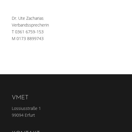
Dr. Ute Zacharias
Verbandssprecherin
T 0361 6759-153
M 0173 8899743
VMET
Lossiusstraße 1
99094 Erfurt