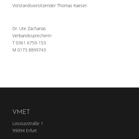
Vorstandsvorsitzender Thomas Kaeser.
Dr. Ute Zacharias
Verbandssprecherin
T 0361 6759-153
M 0173 8899743
VMET
Lossiusstraße 1
99094 Erfurt