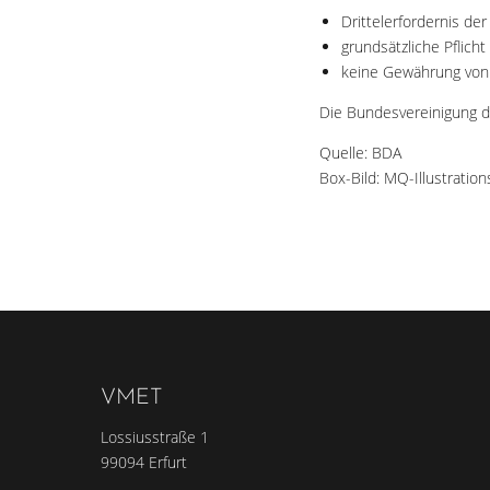
Drittelerfordernis de
grundsätzliche Pflich
keine Gewährung von 
Die Bundesvereinigung d
Quelle: BDA
Box-Bild: MQ-Illustratio
VMET
Lossiusstraße 1
99094 Erfurt