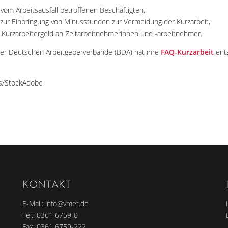
r vom Arbeitsausfall betroffenen Beschäftigten,
t zur Einbringung von Minusstunden zur Vermeidung der Kurzarbeit,
Kurzarbeitergeld an Zeitarbeitnehmerinnen und -arbeitnehmer.
er Deutschen Arbeitgeberverbände (BDA) hat ihre
FAQ-Kurzarbeit
ents
ns/StockAdobe
KONTAKT
E-Mail:
info@vmet.de
Tel.:
0361 6759-0
Fax: 0361 6759-222