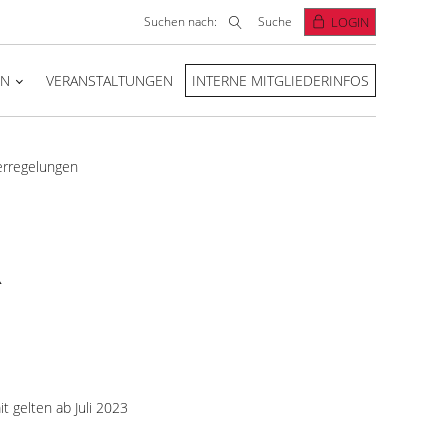
Suchen nach:
Suche
LOGIN
EN
VERANSTALTUNGEN
INTERNE MITGLIEDERINFOS
erregelungen
R
t gelten ab Juli 2023