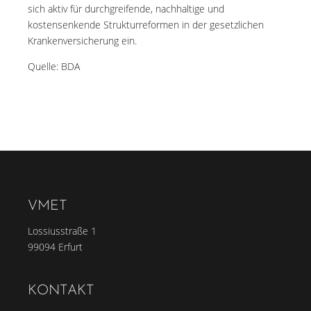
sich aktiv für durchgreifende, nachhaltige und
kostensenkende Strukturreformen in der gesetzlichen
Krankenversicherung ein.
Quelle: BDA
VMET
Lossiusstraße 1
99094 Erfurt
KONTAKT