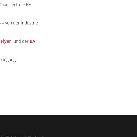
Dabei legt die BA
– von der Industrie
m
Flyer
und der
BA-
erfügung.