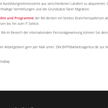
und Ausbildungsinteressierte aus verschiedenen Ländern zu akquirieren. 
haltige Vermittlungen und die Grundsätze fairer Migration.
ekte und Programme
der BA decken ein breites Branchenspektrum ab 
en bis hin zum IT-Sektor.
er BA im Bereich der internationalen Personalgewinnung können Sie de
ten Arbeitgebern gern per Mail unter: ZAV.BIPP@arbeitsagentur.de zur V
Pixabay