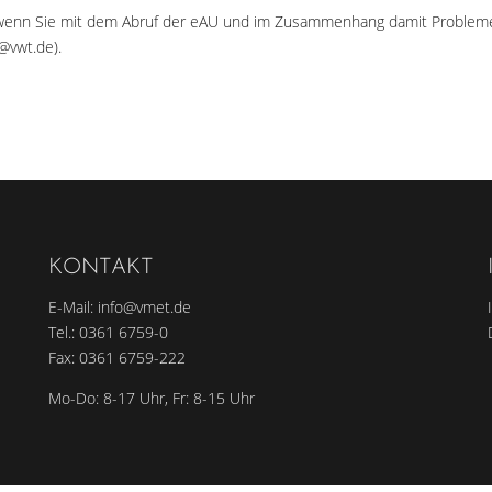
t, wenn Sie mit dem Abruf der eAU und im Zusammenhang damit Problem
@vwt.de).
KONTAKT
E-Mail:
info@vmet.de
Tel.:
0361 6759-0
Fax: 0361 6759-222
Mo-Do: 8-17 Uhr, Fr: 8-15 Uhr