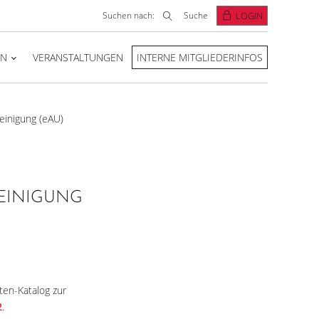
Suchen nach:
Suche
LOGIN
EN
VERANSTALTUNGEN
INTERNE MITGLIEDERINFOS
einigung (eAU)
EINIGUNG
ten-Katalog zur
2
.