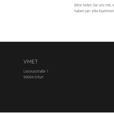
Bitte teilen Sie uns mi
haben (an: elke.buettner
VMET
Lossiusstraße 1
99094 Erfurt