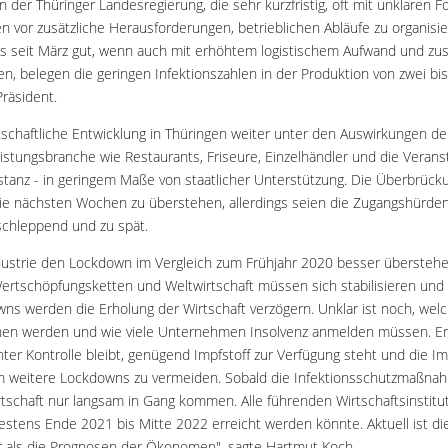
der Thüringer Landesregierung, die sehr kurzfristig, oft mit unklaren 
en vor zusätzliche Herausforderungen, betrieblichen Abläufe zu organisi
as seit März gut, wenn auch mit erhöhtem logistischem Aufwand und zus
n, belegen die geringen Infektionszahlen in der Produktion von zwei bis 
räsident.
tschaftliche Entwicklung in Thüringen weiter unter den Auswirkungen d
eistungsbranche wie Restaurants, Friseure, Einzelhändler und die Veran
anz - in geringem Maße von staatlicher Unterstützung. Die Überbrückun
die nächsten Wochen zu überstehen, allerdings seien die Zugangshürden 
schleppend und zu spät.
ustrie den Lockdown im Vergleich zum Frühjahr 2020 besser übersteh
Wertschöpfungsketten und Weltwirtschaft müssen sich stabilisieren und
s werden die Erholung der Wirtschaft verzögern. Unklar ist noch, welc
en werden und wie viele Unternehmen Insolvenz anmelden müssen. Ent
nter Kontrolle bleibt, genügend Impfstoff zur Verfügung steht und die I
m weitere Lockdowns zu vermeiden. Sobald die Infektionsschutzmaßna
rtschaft nur langsam in Gang kommen. Alle führenden Wirtschaftsinstitu
estens Ende 2021 bis Mitte 2022 erreicht werden könnte. Aktuell ist d
 als die Prognosen der Ökonomen", sagte Hartmut Koch.