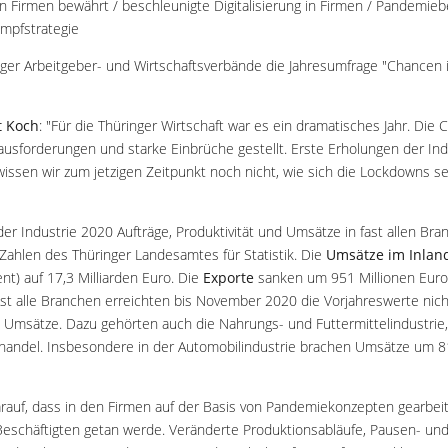
 Firmen bewährt / beschleunigte Digitalisierung in Firmen / Pandemieb
Impfstrategie
nger Arbeitgeber- und Wirtschaftsverbände die Jahresumfrage "Chancen i
t Koch
: "Für die Thüringer Wirtschaft war es ein dramatisches Jahr. Die
ausforderungen und starke Einbrüche gestellt. Erste Erholungen der Indu
issen wir zum jetzigen Zeitpunkt noch nicht, wie sich die Lockdowns 
der Industrie 2020 Aufträge, Produktivität und Umsätze in fast allen Bra
Zahlen des Thüringer Landesamtes für Statistik. Die
Umsätze im Inlan
ent) auf 17,3 Milliarden Euro. Die
Exporte
sanken um 951 Millionen Euro 
ast alle Branchen erreichten bis November 2020 die Vorjahreswerte nich
e Umsätze. Dazu gehörten auch die Nahrungs- und Futtermittelindustrie
handel. Insbesondere in der Automobilindustrie brachen Umsätze um 81
rauf, dass in den Firmen auf der Basis von Pandemiekonzepten gearbeit
eschäftigten getan werde. Veränderte Produktionsabläufe, Pausen- und