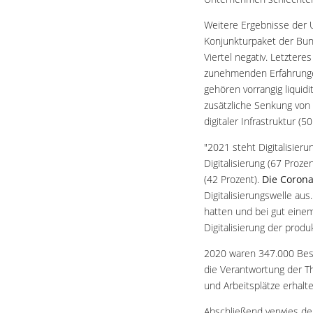
Weitere Ergebnisse der 
Konjunkturpaket der Bun
Viertel negativ. Letzte
zunehmenden Erfahrungen
gehören vorrangig liqui
zusätzliche Senkung von 
digitaler Infrastruktur (5
"2021 steht Digitalisier
Digitalisierung (67 Proz
(42 Prozent).
Die Corona
Digitalisierungswelle aus
hatten und bei gut einem
Digitalisierung der produ
2020 waren 347.000 Besch
die Verantwortung der Th
und Arbeitsplätze erhalt
Abschließend verwies de