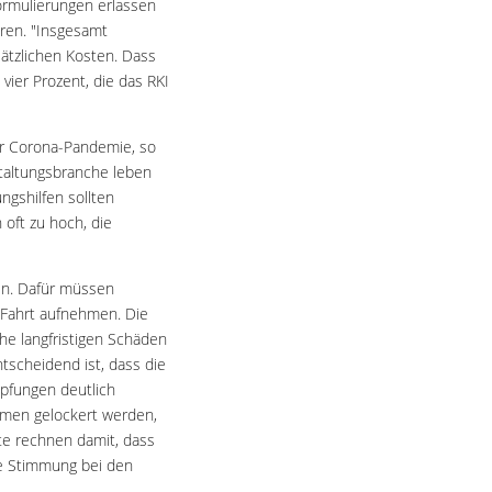
Formulierungen erlassen
eren. "Insgesamt
ätzlichen Kosten. Dass
vier Prozent, die das RKI
er Corona-Pandemie, so
staltungsbranche leben
gshilfen sollten
oft zu hoch, die
en. Dafür müssen
 Fahrt aufnehmen. Die
he langfristigen Schäden
scheidend ist, dass die
mpfungen deutlich
hmen gelockert werden,
te rechnen damit, dass
ie Stimmung bei den