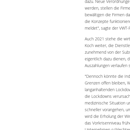
dazu. Neue Verordnungen 
werden, stellen die Firm
bewältigen die Firmen d
die Konzepte funktioniere
meldet", sagte der VWT-P
Auch 2021 stehe die wir
Koch weiter, die Dienstl
zunehmend von der Subst
eigentlich dazu dienen, 
Auszahlungen verlaufen 
"Dennoch könnte die Ind
Grenzen offen bleiben, 
langanhaltenden Lockdown
die Lockdowns verursach
medizinische Situation u
schneller vorangehen, u
wird die Erholung der Wi
das Vorkrisenniveau früh
Unternehmen schlechter