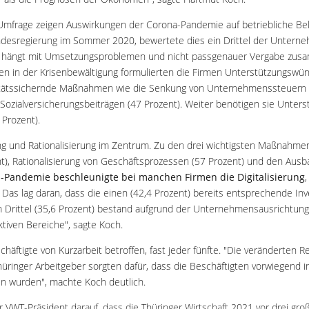
Umfrage zeigen Auswirkungen der Corona-Pandemie auf betriebliche Be
desregierung im Sommer 2020, bewertete dies ein Drittel der Unterneh
res hängt mit Umsetzungsproblemen und nicht passgenauer Vergabe zus
 in der Krisenbewältigung formulierten die Firmen Unterstützungswün
ditätssichernde Maßnahmen wie die Senkung von Unternehmenssteuern (
Sozialversicherungsbeiträgen (47 Prozent). Weiter benötigen sie Unter
0 Prozent).
ung und Rationalisierung im Zentrum. Zu den drei wichtigsten Maßnahme
ent), Rationalisierung von Geschäftsprozessen (57 Prozent) und den Ausb
-Pandemie beschleunigte bei manchen Firmen die Digitalisierung
,
. Das lag daran, dass die einen (42,4 Prozent) bereits entsprechende Inv
 Drittel (35,6 Prozent) bestand aufgrund der Unternehmensausrichtung
ktiven Bereiche", sagte Koch.
äftigte von Kurzarbeit betroffen, fast jeder fünfte. "Die veränderten Re
üringer Arbeitgeber sorgten dafür, dass die Beschäftigten vorwiegend i
en wurden", machte Koch deutlich.
r VWT-Präsident darauf, dass die Thüringer Wirtschaft 2021 vor drei g