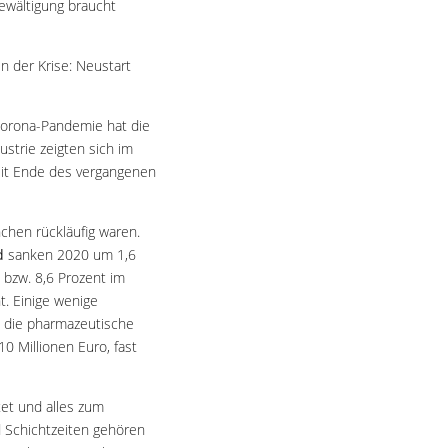
ewältigung braucht
n der Krise: Neustart
 Corona-Pandemie hat die
strie zeigten sich im
seit Ende des vergangenen
nchen rückläufig waren.
d
sanken 2020 um 1,6
bzw. 8,6 Prozent im
t. Einige wenige
, die pharmazeutische
0 Millionen Euro, fast
et und alles zum
 Schichtzeiten gehören