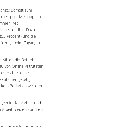
lange: Befragt zum
men positiv, knapp ein
ammen. Mit
sche deutlich: Dazu
53 Prozent) und die
stützung beim Zugang zu
n zählen die Betriebe
au von Online-Aktivitäten
 löste aber keine
estitionen getätigt
 kein Bedarf an weiterer
geln für Kurzarbeit und
n Arbeit bleiben konnten
roßen Herausforderungen