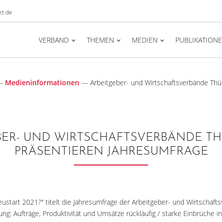
t.de
VERBAND
THEMEN
MEDIEN
PUBLIKATION
—
Medieninformationen
—
Arbeitgeber- und Wirtschaftsverbände Thü
BER- UND WIRTSCHAFTSVERBÄNDE T
PRÄSENTIEREN JAHRESUMFRAGE
eustart 2021?" titelt die Jahresumfrage der Arbeitgeber- und Wirtschaft
ung: Aufträge, Produktivität und Umsätze rückläufig / starke Einbrüche i