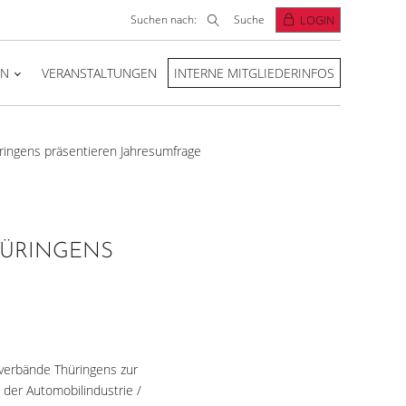
Suchen nach:
Suche
LOGIN
EN
VERANSTALTUNGEN
INTERNE MITGLIEDERINFOS
ringens präsentieren Jahresumfrage
HÜRINGENS
sverbände Thüringens zur
n der Automobilindustrie /