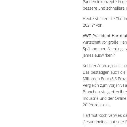
Pandemiekonzepte in den
bessere und schnellere 
Heute stellten die Thüri
2021?" vor.
VWT-Präsident Hartmu
Wirtschaft vor große Her
Spätsommer. Allerdings w
Jahres auswirken."
Koch erläuterte, dass in 
Das bestätigen auch die 
Milliarden Euro (8,6 Proz
Vergleich zum Vorjahr. F
Branchen steigerten ihr
Industrie und der Online
20 Prozent ein.
Hartmut Koch verwies da
Gesundheitsschutz der B