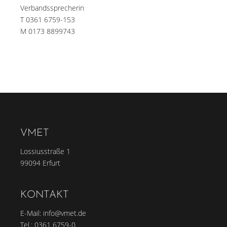
Verbandssprecherin
T 0361 6759-153
M 0173 8899743
VMET
Lossiusstraße 1
99094 Erfurt
KONTAKT
E-Mail:
info@vmet.de
Tel.:
0361 6759-0