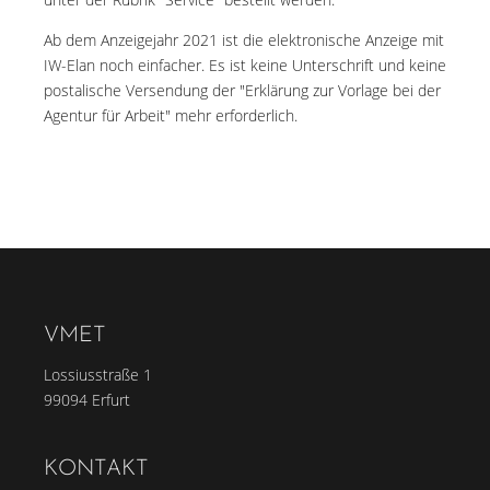
Ab dem Anzeigejahr 2021 ist die elektronische Anzeige mit
IW-Elan noch einfacher. Es ist keine Unterschrift und keine
postalische Versendung der "Erklärung zur Vorlage bei der
Agentur für Arbeit" mehr erforderlich.
VMET
Lossiusstraße 1
99094 Erfurt
KONTAKT